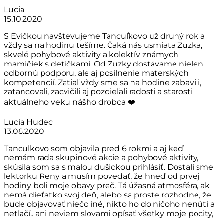
Lucia
15.10.2020
S Evičkou navštevujeme Tancuľkovo už druhý rok a
vždy sa na hodinu tešíme. Čaká nás usmiata Zuzka,
skvelé pohybové aktivity a kolektív známych
mamičiek s detičkami. Od Zuzky dostávame nielen
odbornú podporu, ale aj posilnenie materských
kompetencií. Zatiaľ vždy sme sa na hodine zabavili,
zatancovali, zacvičili aj pozdieľali radosti a starosti
aktuálneho veku nášho drobca ❤️
Lucia Hudec
13.08.2020
Tancuľkovo som objavila pred 6 rokmi a aj keď
nemám rada skupinové akcie a pohybové aktivity,
skúsila som sa s malou dušickou prihlásiť. Dostali sme
lektorku Reny a musím povedať, že hneď od prvej
hodiny boli moje obavy preč. Tá úžasná atmosféra, ak
nemá dieťatko svoj deň, alebo sa proste rozhodne, že
bude objavovať niečo iné, nikto ho do ničoho nenúti a
netlačí.. ani neviem slovami opísať všetky moje pocity,