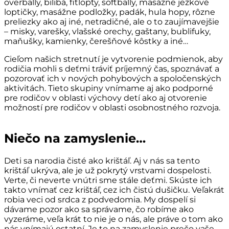
overbally, bilibá, fitlopty, softbally, masážne ježkové
loptičky, masážne podložky, padák, hula hopy, rôzne
preliezky ako aj iné, netradičné, ale o to zaujímavejšie
– misky, varešky, vlašské orechy, gaštany, bublifuky,
maňušky, kamienky, čerešňové kôstky a iné…
Cieľom našich stretnutí je vytvorenie podmienok, aby
rodičia mohli s deťmi tráviť príjemný čas, spoznávať a
pozorovať ich v nových pohybových a spoločenských
aktivitách. Tieto skupiny vnímame aj ako podporné
pre rodičov v oblasti výchovy detí ako aj otvorenie
možností pre rodičov v oblasti osobnostného rozvoja.
Niečo na zamyslenie…
Deti sa narodia čisté ako krištáľ. Aj v nás sa tento
krištáľ ukrýva, ale je už pokrytý vrstvami dospelosti.
Verte, či neverte vnútri sme stále deťmi. Skúste ich
takto vnímať cez krištáľ, cez ich čistú dušičku. Veľakrát
robia veci od srdca z podvedomia. My dospelí si
dávame pozor ako sa správame, čo robíme ako
vyzeráme, veľa krát to nie je o nás, ale práve o tom ako
nás vnímajú ostatní. Je to na zamyslenie prečo vaše