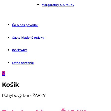
Margarétky 4-5 rokov
Čo o nás povedali
Často kladené otázky
KONTAKT
Letné šantenie
0
Košík
Pohybový kurz ŽABKY