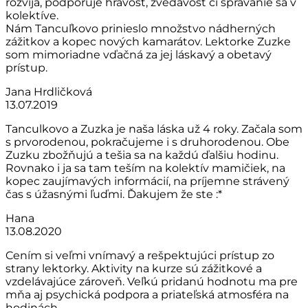
rozvíja, podporuje hravosť, zvedavosť či správanie sa v
kolektíve.
Nám Tancuľkovo prinieslo množstvo nádherných
zážitkov a kopec nových kamarátov. Lektorke Zuzke
som mimoriadne vďačná za jej láskavý a obetavý
prístup.
Jana Hrdličková
13.07.2019
Tanculkovo a Zuzka je naša láska už 4 roky. Začala som
s prvorodenou, pokračujeme i s druhorodenou. Obe
Zuzku zbožňujú a tešia sa na každú ďalšiu hodinu.
Rovnako i ja sa tam teším na kolektív mamičiek, na
kopec zaujímavých informácií, na príjemne strávený
čas s úžasnými ľuďmi. Ďakujem že ste :*
Hana
13.08.2020
Cením si veľmi vnímavý a rešpektujúci prístup zo
strany lektorky. Aktivity na kurze sú zážitkové a
vzdelávajúce zároveň. Veľkú pridanú hodnotu ma pre
mňa aj psychická podpora a priateľská atmosféra na
hodinách.