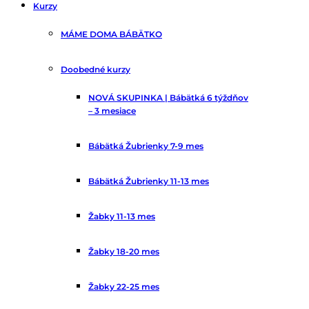
Kurzy
MÁME DOMA BÁBÄTKO
Doobedné kurzy
NOVÁ SKUPINKA | Bábätká 6 týždňov
– 3 mesiace
Bábätká Žubrienky 7-9 mes
Bábätká Žubrienky 11-13 mes
Žabky 11-13 mes
Žabky 18-20 mes
Žabky 22-25 mes