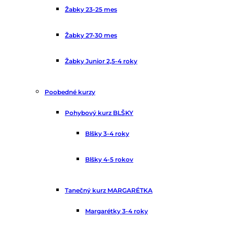
Žabky 23-25 mes
Žabky 27-30 mes
Žabky Junior 2,5-4 roky
Poobedné kurzy
Pohybový kurz BLŠKY
Blšky 3-4 roky
Blšky 4-5 rokov
Tanečný kurz MARGARÉTKA
Margarétky 3-4 roky