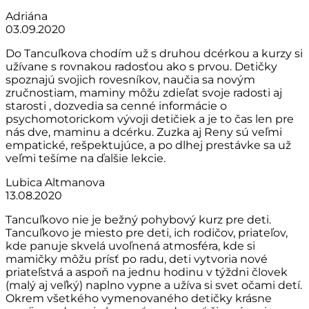
Adriána
03.09.2020
Do Tancuľkova chodím už s druhou dcérkou a kurzy si
užívane s rovnakou radosťou ako s prvou. Detičky
spoznajú svojich rovesníkov, naučia sa novým
zručnostiam, maminy môžu zdieľat svoje radosti aj
starosti , dozvedia sa cenné informácie o
psychomotorickom vývoji detičiek a je to čas len pre
nás dve, maminu a dcérku. Zuzka aj Reny sú veľmi
empatické, rešpektujúce, a po dlhej prestávke sa už
veľmi tešíme na ďalšie lekcie.
Lubica Altmanova
13.08.2020
Tancuľkovo nie je bežný pohybový kurz pre deti.
Tancuľkovo je miesto pre deti, ich rodičov, priateľov,
kde panuje skvelá uvoľnená atmosféra, kde si
mamičky môžu prísť po radu, deti vytvoria nové
priateľstvá a aspoň na jednu hodinu v týždni človek
(malý aj veľký) naplno vypne a užíva si svet očami detí.
Okrem všetkého vymenovaného detičky krásne