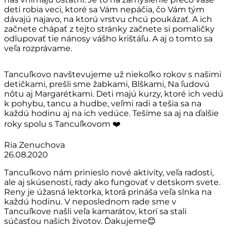
deti robia veci, ktoré sa Vám nepáčia, čo Vám tým
dávajú najavo, na ktorú vrstvu chcú poukázať. A ich
začnete chápať z tejto stránky začnete si pomaličky
odlupovať tie nánosy vášho krištáľu. A aj o tomto sa
veľa rozprávame.
Tancuľkovo navštevujeme už niekoľko rokov s našimi
detičkami, prešli sme žabkami, Blškami, Na ľudovú
nôtu aj Margarétkami. Deti majú kurzy, ktoré ich vedú
k pohybu, tancu a hudbe, veľmi radi a tešia sa na
každú hodinu aj na ich vedúce. Tešíme sa aj na ďalšie
roky spolu s Tancuľkovom ❤️
Ria Zenuchova
26.08.2020
Tancuľkovo nám prinieslo nové aktivity, veľa radosti,
ale aj skúseností, rady ako fungovať v detskom svete.
Reny je úžasná lektorka, ktorá prináša veľa slnka na
každú hodinu. V neposlednom rade sme v
Tancuľkove našli veľa kamarátov, ktorí sa stali
súčasťou našich životov. Ďakujeme😊