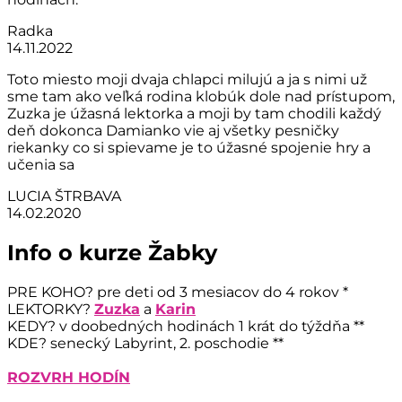
Radka
14.11.2022
Toto miesto moji dvaja chlapci milujú a ja s nimi už
sme tam ako veľká rodina klobúk dole nad prístupom,
Zuzka je úžasná lektorka a moji by tam chodili každý
deň dokonca Damianko vie aj všetky pesničky
riekanky co si spievame je to úžasné spojenie hry a
učenia sa
LUCIA ŠTRBAVA
14.02.2020
Info o kurze Žabky
PRE KOHO? pre deti od 3 mesiacov do 4 rokov *
LEKTORKY?
Zuzka
a
Karin
KEDY? v doobedných hodinách 1 krát do týždňa **
KDE? senecký Labyrint, 2. poschodie **
ROZVRH HODÍN