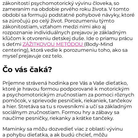
zákonitostí psychomotorický vývinu človeka, so
zameraním na obdobie prvého roku života. V tomto
období sa formujú podstatné pohybové návyky, ktoré
sa zúročujú po celý život. Porozumeniu týmto
zákonitostiam, vzťahom medzi nimi ako aj
rozpoznanie individuálnych prejavov je základným
kľúčom k otvoreniu detskej duše. Ide o priamu prácu
s deťmi
ZÁŽITKOVOU METÓDOU
(Body-Mind
centering), ktorá vedie k porozumeniu toho, ako sa
myseľ prejavuje cez telo.
Čo vás čaká?
Príjemne strávená hodinka pre Vás a Vaše dieťatko,
ktoré je hravou formou podporované k motorickým
a psychomotorickým zručnostiam za pomoci rôznych
pomôcok, v sprievode pesničiek, riekaniek, tančekov
a hier. Stretáva sa tu s rovesníkmi a učí sa základným
sociálnym zručnostiam. Formou hry a zábavy sa
naučíme pesničky, riekanky a krátke tančeky.
Maminky sa môžu dozvedieť viac z oblasti vývinu
a pohybu dieťatka, a ak budú chcieť, môžu