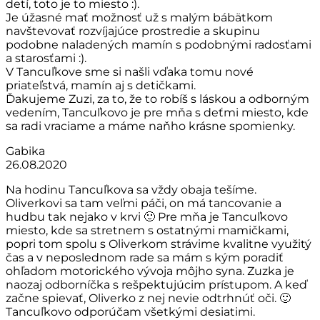
detí, toto je to miesto :).
Je úžasné mať možnosť už s malým bábätkom
navštevovať rozvíjajúce prostredie a skupinu
podobne naladených mamín s podobnými radosťami
a starosťami :).
V Tancuľkove sme si našli vďaka tomu nové
priateľstvá, mamín aj s detičkami.
Ďakujeme Zuzi, za to, že to robíš s láskou a odborným
vedením, Tancuľkovo je pre mňa s deťmi miesto, kde
sa radi vraciame a máme naňho krásne spomienky.
Gabika
26.08.2020
Na hodinu Tancuľkova sa vždy obaja tešíme.
Oliverkovi sa tam veľmi páči, on má tancovanie a
hudbu tak nejako v krvi 🙂 Pre mňa je Tancuľkovo
miesto, kde sa stretnem s ostatnými mamičkami,
popri tom spolu s Oliverkom strávime kvalitne využitý
čas a v neposlednom rade sa mám s kým poradiť
ohľadom motorického vývoja môjho syna. Zuzka je
naozaj odborníčka s rešpektujúcim prístupom. A keď
začne spievať, Oliverko z nej nevie odtrhnúť oči. 🙂
Tancuľkovo odporúčam všetkými desiatimi.