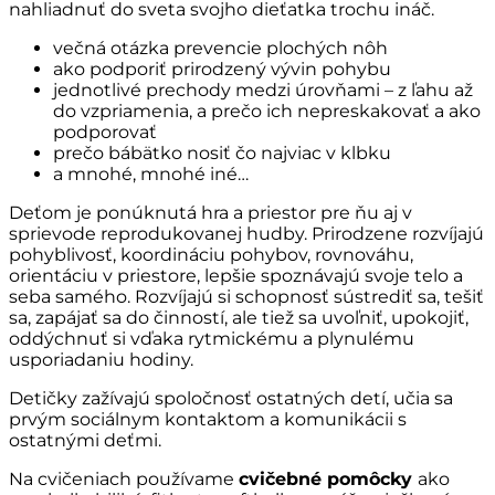
nahliadnuť do sveta svojho dieťatka trochu ináč.
večná otázka prevencie plochých nôh
ako podporiť prirodzený vývin pohybu
jednotlivé prechody medzi úrovňami – z ľahu až
do vzpriamenia, a prečo ich nepreskakovať a ako
podporovať
prečo bábätko nosiť čo najviac v klbku
a mnohé, mnohé iné…
Deťom je ponúknutá hra a priestor pre ňu aj v
sprievode reprodukovanej hudby. Prirodzene rozvíjajú
pohyblivosť, koordináciu pohybov, rovnováhu,
orientáciu v priestore, lepšie spoznávajú svoje telo a
seba samého. Rozvíjajú si schopnosť sústrediť sa, tešiť
sa, zapájať sa do činností, ale tiež sa uvoľniť, upokojiť,
oddýchnuť si vďaka rytmickému a plynulému
usporiadaniu hodiny.
Detičky zažívajú spoločnosť ostatných detí, učia sa
prvým sociálnym kontaktom a komunikácii s
ostatnými deťmi.
Na cvičeniach používame
cvičebné pomôcky
ako