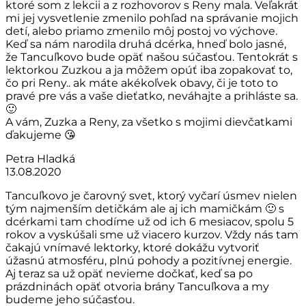
ktoré som z lekcii a z rozhovorov s Reny mala. Veľakrát
mi jej vysvetlenie zmenilo pohľad na správanie mojich
detí, alebo priamo zmenilo môj postoj vo výchove.
Keď sa nám narodila druhá dcérka, hneď bolo jasné,
že Tancuľkovo bude opäť našou súčasťou. Tentokrát s
lektorkou Zuzkou a ja môžem opúť iba zopakovať to,
čo pri Reny.. ak máte akékoľvek obavy, či je toto to
pravé pre vás a vaše dieťatko, neváhajte a prihláste sa.
🙂
A vám, Zuzka a Reny, za všetko s mojimi dievčatkami
ďakujeme 😘
Petra Hladká
13.08.2020
Tancuľkovo je čarovný svet, ktorý vyčarí úsmev nielen
tým najmenším detičkám ale aj ich mamičkám 🙂 s
dcérkami tam chodíme už od ich 6 mesiacov, spolu 5
rokov a vyskúšali sme už viacero kurzov. Vždy nás tam
čakajú vnímavé lektorky, ktoré dokážu vytvoriť
úžasnú atmosféru, plnú pohody a pozitívnej energie.
Aj teraz sa už opäť nevieme dočkať, keď sa po
prázdninách opäť otvoria brány Tancuľkova a my
budeme jeho súčasťou.