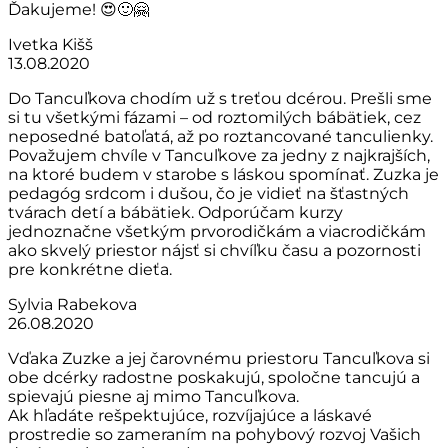
Ďakujeme! 😍🙂🤗
Ivetka Kišš
13.08.2020
Do Tancuľkova chodím už s treťou dcérou. Prešli sme
si tu všetkými fázami – od roztomilých bábätiek, cez
neposedné batoľatá, až po roztancované tanculienky.
Považujem chvíle v Tancuľkove za jedny z najkrajších,
na ktoré budem v starobe s láskou spomínať. Zuzka je
pedagóg srdcom i dušou, čo je vidieť na šťastných
tvárach detí a bábätiek. Odporúčam kurzy
jednoznačne všetkým prvorodičkám a viacrodičkám
ako skvelý priestor nájsť si chvíľku času a pozornosti
pre konkrétne dieťa.
Sylvia Rabekova
26.08.2020
Vďaka Zuzke a jej čarovnému priestoru Tancuľkova si
obe dcérky radostne poskakujú, spoločne tancujú a
spievajú piesne aj mimo Tancuľkova.
Ak hľadáte rešpektujúce, rozvíjajúce a láskavé
prostredie so zameraním na pohybový rozvoj Vašich